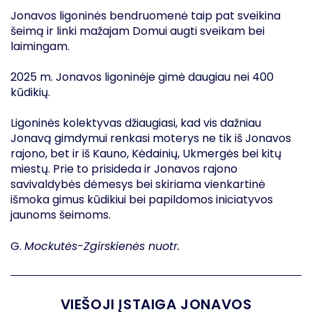
Jonavos ligoninės bendruomenė taip pat sveikina
šeimą ir linki mažajam Domui augti sveikam bei
laimingam.
2025 m. Jonavos ligoninėje gimė daugiau nei 400
kūdikių.
Ligoninės kolektyvas džiaugiasi, kad vis dažniau
Jonavą gimdymui renkasi moterys ne tik iš Jonavos
rajono, bet ir iš Kauno, Kėdainių, Ukmergės bei kitų
miestų. Prie to prisideda ir Jonavos rajono
savivaldybės dėmesys bei skiriama vienkartinė
išmoka gimus kūdikiui bei papildomos iniciatyvos
jaunoms šeimoms.
G.
Mockutės-Zgirskienės nuotr.
VIEŠOJI ĮSTAIGA JONAVOS