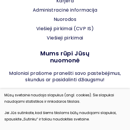
Karjera
Administracinė informacija
Nuorodos
Viešieji pirkimai (CVP IS)
Viešieji pirkimai
Mums rūpi Jūsų
nuomonė
Maloniai prašome pranešti savo pastebėjimus,
skundus ar pasidalinti džiaugsmu!
Mūsų svetainė naudoja slapukus (angl. cookies). Šie slapukai
Įvertinkite mus
naudojami statistikos ir rinkodaros tikslais.
Jei Jūs sutinkate, kad šiems tikslams būtų naudojami slapukai,
spauskite „Sutinku“ ir toliau naudokitės svetaine.
© 2023 Visos teisės saugomos
Slapukų parinktys