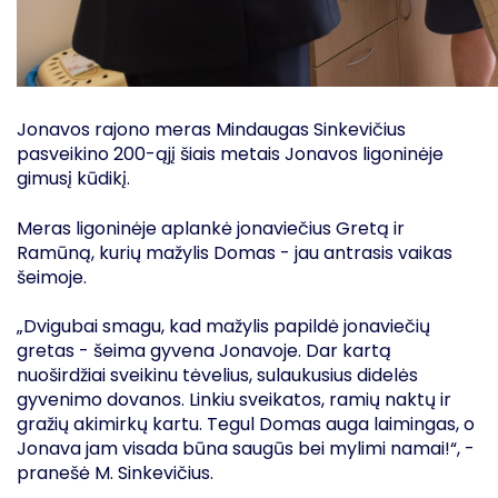
Jonavos rajono meras Mindaugas Sinkevičius
pasveikino 200-ąjį šiais metais Jonavos ligoninėje
gimusį kūdikį.
Meras ligoninėje aplankė jonaviečius Gretą ir
Ramūną, kurių mažylis Domas - jau antrasis vaikas
šeimoje.
„Dvigubai smagu, kad mažylis papildė jonaviečių
gretas - šeima gyvena Jonavoje. Dar kartą
nuoširdžiai sveikinu tėvelius, sulaukusius didelės
gyvenimo dovanos. Linkiu sveikatos, ramių naktų ir
gražių akimirkų kartu. Tegul Domas auga laimingas, o
Jonava jam visada būna saugūs bei mylimi namai!“, -
pranešė M. Sinkevičius.